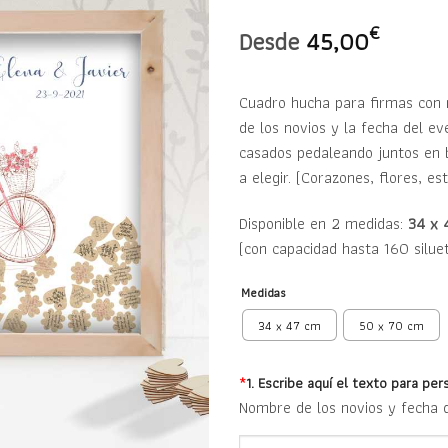
deseos
€
Desde
45,00
Cuadro hucha para firmas con 
de los novios y la fecha del ev
casados pedaleando juntos en b
a elegir. (Corazones, flores, es
Disponible en 2 medidas:
34 x 
(con capacidad hasta 160 silue
Medidas
34 x 47 cm
50 x 70 cm
*
1. Escribe aquí el texto para per
Nombre de los novios y fecha 