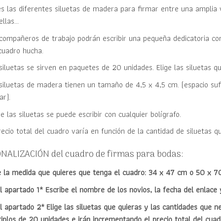
es las diferentes siluetas de madera para firmar entre una amplia 
ellas…
compañeros de trabajo podrán escribir una pequeña dedicatoria con 
cuadro hucha.
siluetas se sirven en paquetes de 20 unidades. Elige las siluetas q
siluetas de madera tienen un tamaño de 4,5 x 4,5 cm. (espacio sufi
ar).
e las siluetas se puede escribir con cualquier bolígrafo.
recio total del cuadro varía en función de la cantidad de siluetas 
NALIZACIÓN del cuadro de firmas para bodas:
e la medida que quieres que tenga el cuadro: 34 x 47 cm o 50 x 
l apartado 1* Escribe el nombre de los novios, la fecha del enlace 
l apartado 2* Elige las siluetas que quieras y las cantidades que n
iplos de 20 unidades e irán incrementando el precio total del cuad