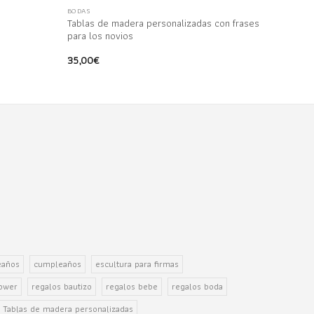
BODAS
Tablas de madera personalizadas con frases
para los novios
35,00
€
eaños
cumpleaños
escultura para firmas
hower
regalos bautizo
regalos bebe
regalos boda
Tablas de madera personalizadas