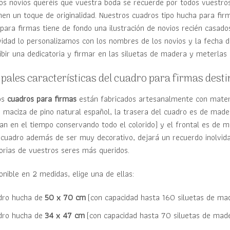
os novios queréis que vuestra boda se recuerde por todos vuestro
nen un toque de originalidad. Nuestros cuadros tipo hucha para fi
para firmas tiene de fondo una ilustración de novios recién casado
vidad lo personalizamos con los nombres de los novios y la fecha 
ibir una dedicatoria y firmar en las siluetas de madera y meterlas
ipales características del cuadro para firmas dest
os
cuadros para firmas
están fabricados artesanalmente con materi
maciza de pino natural español, la trasera del cuadro es de madera
an en el tiempo conservando todo el colorido) y el frontal es de 
 cuadro además de ser muy decorativo, dejará un recuerdo inolvida
orias de vuestros seres más queridos.
onible en 2 medidas, elige una de ellas:
dro hucha de
50 x 70 cm
(con capacidad hasta 160 siluetas de ma
dro hucha de
34 x 47 cm
(con capacidad hasta 70 siluetas de mad