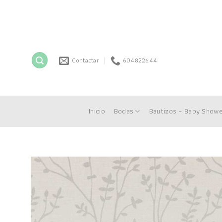
Skip
to
content
Contactar
604822644
Inicio
Bodas
Bautizos – Baby Show