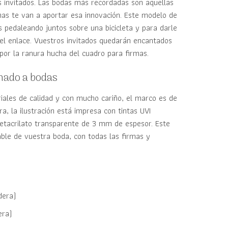
s invitados. Las bodas más recordadas son aquellas
rmas te van a aportar esa innovación. Este modelo de
s pedaleando juntos sobre una bicicleta y para darle
del enlace. Vuestros invitados quedarán encantados
 por la ranura hucha del cuadro para firmas.
inado a bodas
ales de calidad y con mucho cariño, el marco es de
, la ilustración está impresa con tintas UVI
metacrilato transparente de 3 mm de espesor. Este
ble de vuestra boda, con todas las firmas y
dera)
era)