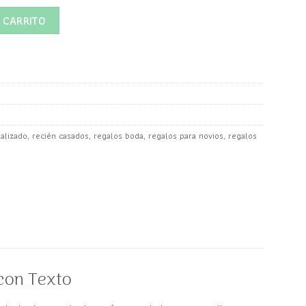
o 4 con texto personalizado cantidad
 CARRITO
alizado
,
recién casados
,
regalos boda
,
regalos para novios
,
regalos
con Texto