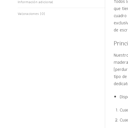
Todos l
Información adicional
que tie
Valoraciones (0)
cuadro 
exclusi
de escr
Princ
Nuestr
madera 
(perdur
tipo de
dedicat
Disp
Cua
Cua