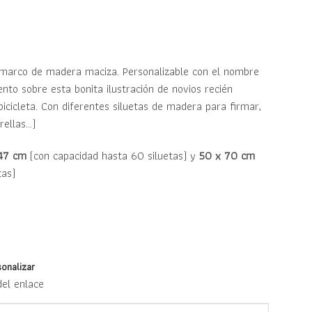
marco de madera maciza. Personalizable con el nombre
ento sobre esta bonita ilustración de novios recién
icicleta. Con diferentes siluetas de madera para firmar,
trellas…)
47 cm
(con capacidad hasta 60 siluetas) y
50 x 70 cm
tas)
sonalizar
del enlace