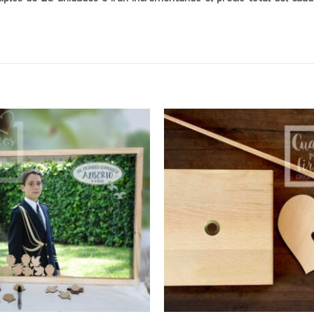
Añadir
a la
lista
de
deseos