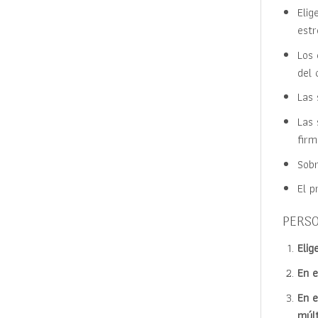
Elig
estr
Los 
del 
Las 
Las 
firm
Sobr
El p
PERSO
Elig
En e
En e
múlt