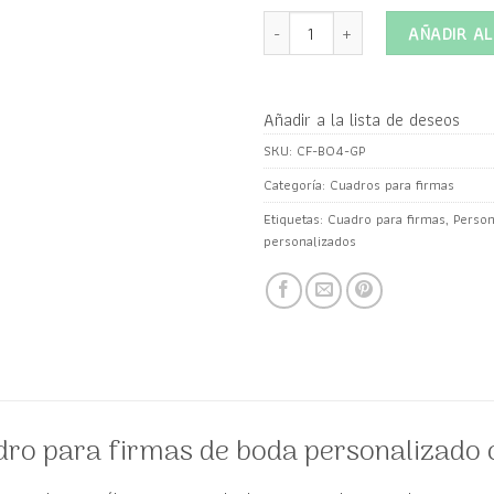
Cuadro para firmas de Boda model
AÑADIR AL
Añadir a la lista de deseos
SKU:
CF-BO4-GP
Categoría:
Cuadros para firmas
Etiquetas:
Cuadro para firmas
,
Person
personalizados
ro para firmas de boda personalizado 