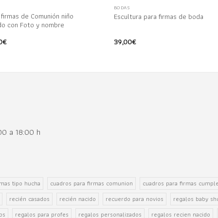
BODAS
 firmas de Comunión niño
Escultura para firmas de boda
do con Foto y nombre
0
€
39,00
€
:00 a 18:00 h
rmas tipo hucha
cuadros para firmas comunion
cuadros para firmas cumpl
recién casados
recién nacido
recuerdo para novios
regalos baby s
os
regalos para profes
regalos personalizados
regalos recien nacido