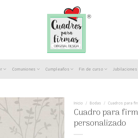
er
Comuniones
Cumpleaños
Fin de curso
Jubilaciones
Inicio
/
Bodas
/
Cuadros para fi
Cuadro para firm
Añadir
personalizado
a la
lista
de