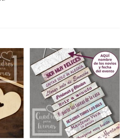
Añadir
Añadir
a la
a la
lista
lista
de
de
deseos
deseos