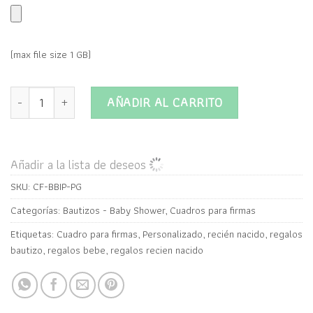
(max file size 1 GB)
Cuadro para firmas Baby Shower personalizado con Foto y Tex
AÑADIR AL CARRITO
Añadir a la lista de deseos
SKU:
CF-BBIP-PG
Categorías:
Bautizos - Baby Shower
,
Cuadros para firmas
Etiquetas:
Cuadro para firmas
,
Personalizado
,
recién nacido
,
regalos
bautizo
,
regalos bebe
,
regalos recien nacido