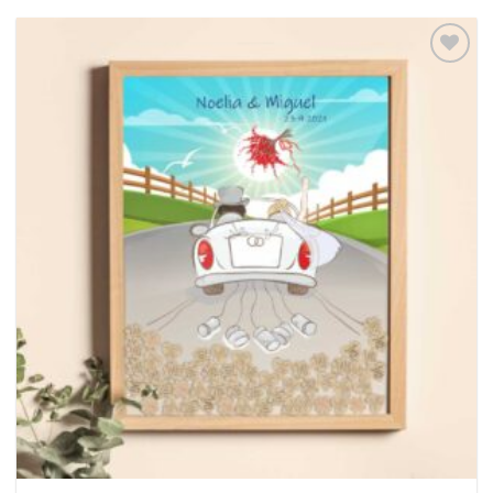
Añadir
a la
lista
de
deseos