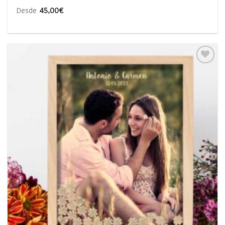
Desde
45,00
€
Añadir
a la
lista
de
deseos