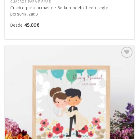
CUADROS PARA FIRMAS
Cuadro para firmas de Boda modelo 1 con texto
personalizado
Desde
45,00
€
Añadir
a la
lista
de
deseos