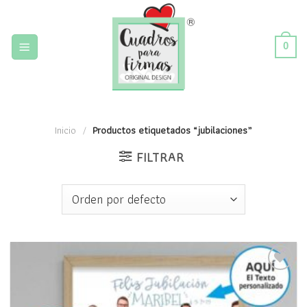
Skip
to
content
0
Inicio
/
Productos etiquetados “jubilaciones”
FILTRAR
Añadir
a la
lista