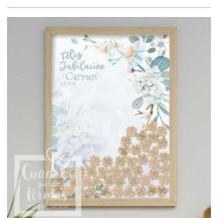
Añadir
a la
lista
de
deseos