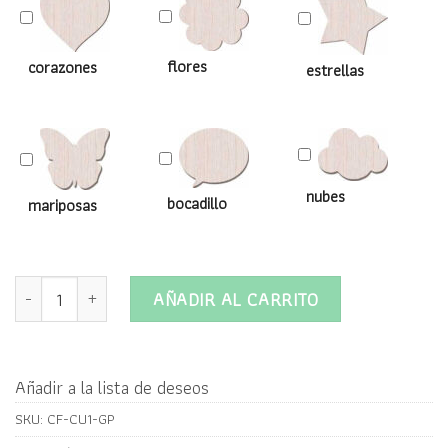
flores
corazones
estrellas
nubes
bocadillo
mariposas
Cuadro para firmas de Cumpleaños modelo 1 con texto persona
AÑADIR AL CARRITO
Añadir a la lista de deseos
SKU:
CF-CU1-GP