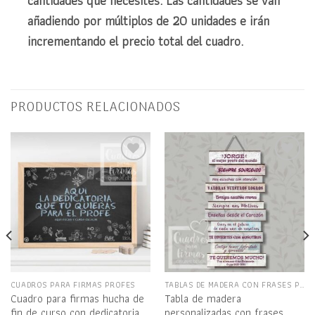
cantidades que necesites. Las cantidades se van
añadiendo por múltiplos de 20 unidades e irán
incrementando el precio total del cuadro.
PRODUCTOS RELACIONADOS
Añadir
Añadir
a la
a la
lista
lista
de
de
deseos
deseos
CUADROS PARA FIRMAS PROFES
TABLAS DE MADERA CON FRASES PARA PROFES
Cuadro para firmas hucha de
Tabla de madera
fin de curso con dedicatoria
personalizadas con frases